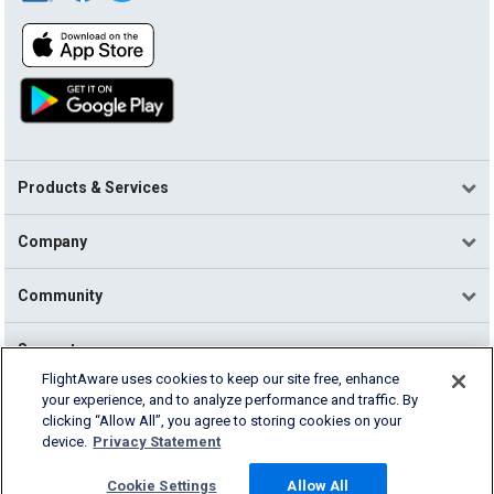
Products & Services
Company
Community
Support
FlightAware uses cookies to keep our site free, enhance
your experience, and to analyze performance and traffic. By
English (USA)
clicking “Allow All”, you agree to storing cookies on your
2026 FlightAware
device.
Privacy Statement
Terms of Use
Privacy
Cookie Settings
Cookie Settings
Allow All