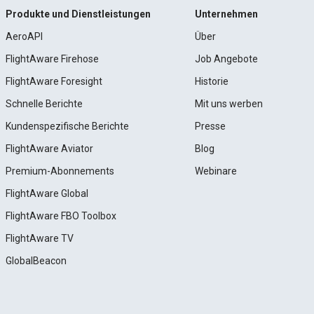
Produkte und Dienstleistungen
Unternehmen
AeroAPI
Über
FlightAware Firehose
Job Angebote
FlightAware Foresight
Historie
Schnelle Berichte
Mit uns werben
Kundenspezifische Berichte
Presse
FlightAware Aviator
Blog
Premium-Abonnements
Webinare
FlightAware Global
FlightAware FBO Toolbox
FlightAware TV
GlobalBeacon