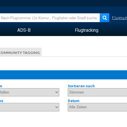
Flugnum
ADS-B
Flugtracking
COMMUNITY TAGGING
en
Sortieren nach
ks
Datum