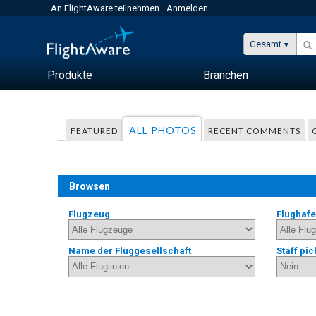
An FlightAware teilnehmen
Anmelden
Gesamt
Produkte
Branchen
ALL PHOTOS
FEATURED
RECENT COMMENTS
Browsen
Flugzeug
Flughaf
Name der Fluggesellschaft
Staff pic