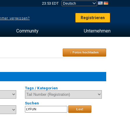
23:53 EDT
Registrieren
mer vergessen?
Community
Unternehmen
↑ Fotos hochladen
Tags / Kategorien
Suchen
Los!