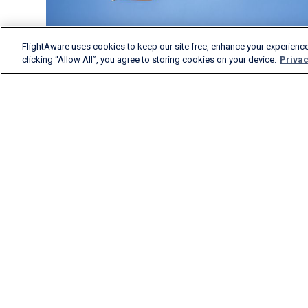
FlightAware uses cookies to keep our site free, enhance your experience
clicking “Allow All”, you agree to storing cookies on your device.
Privac
FlightAware liefert exakte
Analysen anhand von
Echtzeit-Flugdaten,
Flugverläufen und
Prognosen für alle Bereiche
der
Luftfahrtbranche.