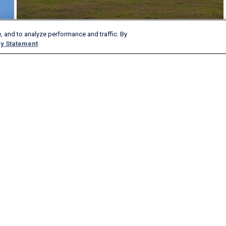
, and to analyze performance and traffic. By
y Statement
Produkte und Dienstleistungen
Unternehmen
AeroAPI
Über
FlightAware Firehose
Job Angebote
FlightAware Foresight
Historie
Schnelle Berichte
Mit uns werben
Kundenspezifische Berichte
Presse
FlightAware Aviator
Blog
Premium-Abonnements
Webinare
FlightAware Global
FlightAware FBO Toolbox
FlightAware TV