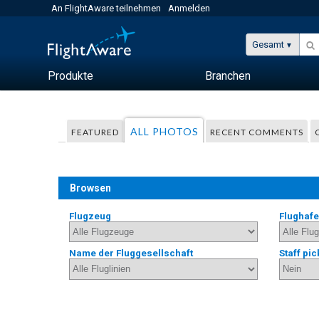
An FlightAware teilnehmen
Anmelden
Gesamt
Produkte
Branchen
ALL PHOTOS
FEATURED
RECENT COMMENTS
Browsen
Flugzeug
Flughaf
Name der Fluggesellschaft
Staff pic