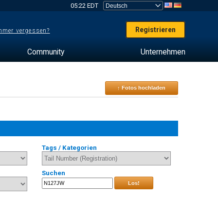
05:22 EDT
Registrieren
mer vergessen?
Community
Unternehmen
↑ Fotos hochladen
Tags / Kategorien
Suchen
Los!