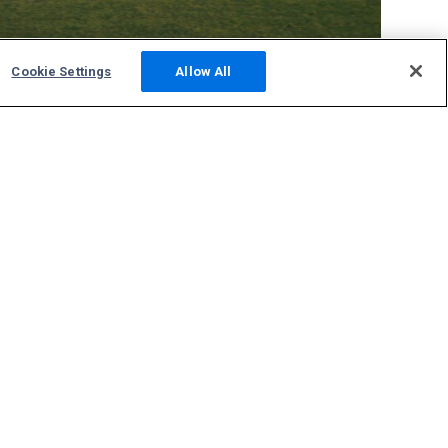
Cookie Settings
Allow All
Community
Fotos
Neueste Meldungen
Diskussionsforum
ADS-B Standort betreiben
Support
Kontakt
FAQ