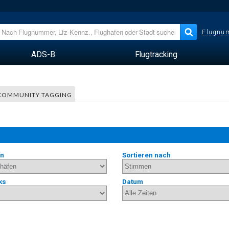
Flugnum
ADS-B
Flugtracking
COMMUNITY TAGGING
en
Sortieren nach
ks
Datum