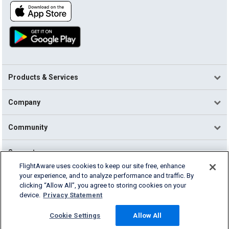
Products & Services
Company
Community
Support
FlightAware uses cookies to keep our site free, enhance
your experience, and to analyze performance and traffic. By
English (USA)
clicking “Allow All”, you agree to storing cookies on your
2026 FlightAware
device.
Privacy Statement
Terms of Use
Privacy
Cookie Settings
Cookie Settings
Allow All