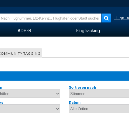
Flugnum
ADS-B
Flugtracking
COMMUNITY TAGGING
en
Sortieren nach
ks
Datum