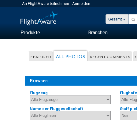
An FlightAware teilnehmen
Anmelden
Gesamt
Produkte
Branchen
ALL PHOTOS
FEATURED
RECENT COMMENTS
Browsen
Flugzeug
Flughaf
Name der Fluggesellschaft
Staff pic