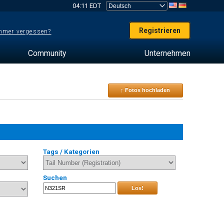
04:11 EDT
Registrieren
mer vergessen?
Community
Unternehmen
↑ Fotos hochladen
Tags / Kategorien
Suchen
Los!