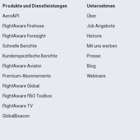
Produkte und Dienstleistungen
Unternehmen
AeroAPI
Über
FlightAware Firehose
Job Angebote
FlightAware Foresight
Historie
Schnelle Berichte
Mit uns werben
Kundenspezifische Berichte
Presse
FlightAware Aviator
Blog
Premium-Abonnements
Webinare
FlightAware Global
FlightAware FBO Toolbox
FlightAware TV
GlobalBeacon