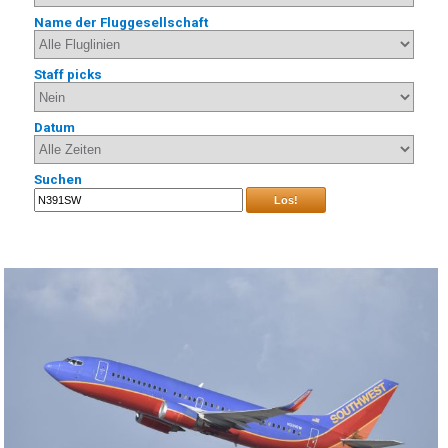
Name der Fluggesellschaft
Staff picks
Datum
Suchen
Los!