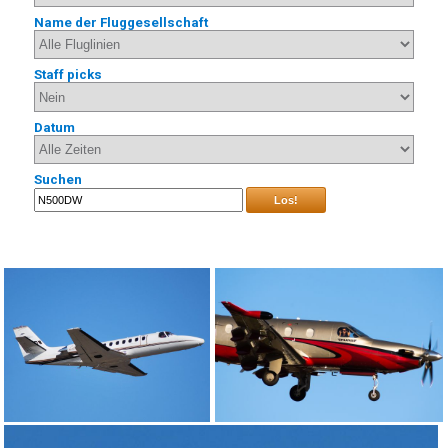
Name der Fluggesellschaft
Staff picks
Datum
Suchen
Los!