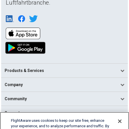
Luftfahrtbranche.
Products & Services
Company
Community
Support
FlightAware uses cookies to keep our site free, enhance
your experience, and to analyze performance and traffic. By
English (USA)