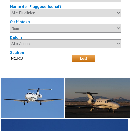
Name der Fluggesellschaft
Staff picks
Datum
Suchen
Los!