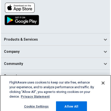
Products & Services
Company
Community
Support
FlightAware uses cookies to keep our site free, enhance
your experience, and to analyze performance and traffic. By
English (USA)
clicking “Allow All”, you agree to storing cookies on your
2026 FlightAware
device.
Privacy Statement
Terms of Use
Privacy
Cookie Settings
Cookie Settings
Allow All