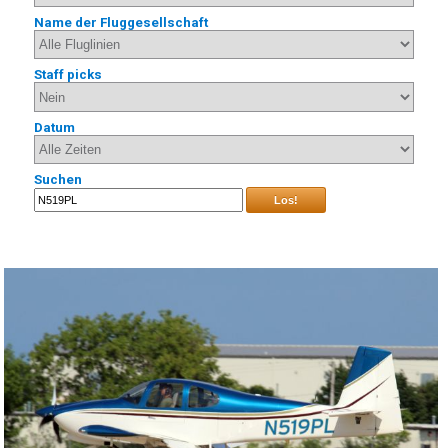
Name der Fluggesellschaft
Staff picks
Datum
Suchen
Los!