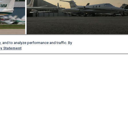
, and to analyze performance and traffic. By
y Statement
Produkte und Dienstleistungen
Unternehmen
AeroAPI
Über
FlightAware Firehose
Job Angebote
FlightAware Foresight
Historie
Schnelle Berichte
Mit uns werben
Kundenspezifische Berichte
Presse