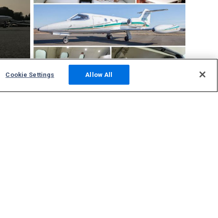
Cookie Settings
Allow All
Community
Fotos
Neueste Meldungen
Diskussionsforum
ADS-B Standort betreiben