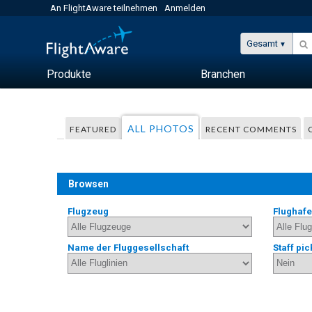
An FlightAware teilnehmen
Anmelden
Gesamt
Produkte
Branchen
ALL PHOTOS
FEATURED
RECENT COMMENTS
Browsen
Flugzeug
Flughaf
Name der Fluggesellschaft
Staff pic