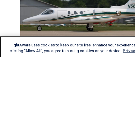
FlightAware uses cookies to keep our site free, enhance your experience
clicking “Allow All”, you agree to storing cookies on your device.
Privac
FlightAware liefert exakte
Analysen anhand von
Echtzeit-Flugdaten,
Flugverläufen und