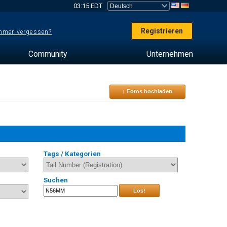
03:15 EDT
Registrieren
mer vergessen?
Community
Unternehmen
↑ Fotos hochladen
Tags / Kategorien
Suchen
Los!