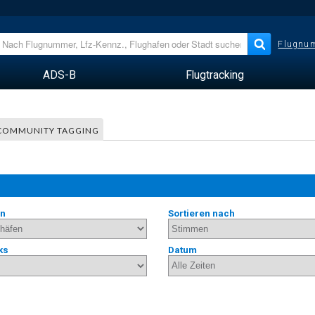
Flugnum
ADS-B
Flugtracking
COMMUNITY TAGGING
en
Sortieren nach
ks
Datum