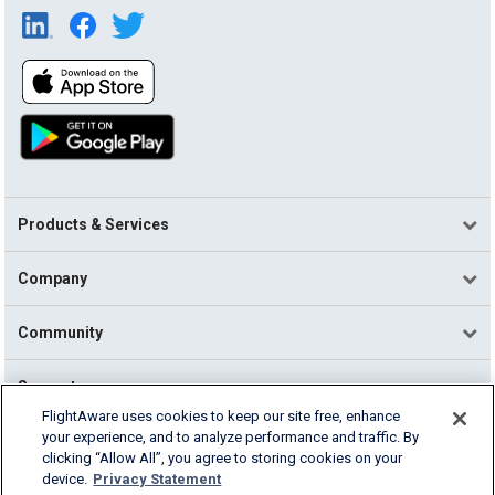
Products & Services
Company
Community
Support
FlightAware uses cookies to keep our site free, enhance
your experience, and to analyze performance and traffic. By
English (USA)
clicking “Allow All”, you agree to storing cookies on your
2026 FlightAware
device.
Privacy Statement