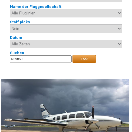
Name der Fluggesellschaft
Staff picks
Datum
Suchen
Los!