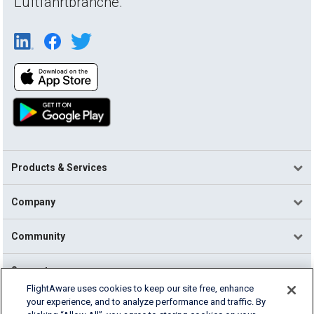
Luftfahrtbranche.
Products & Services
Company
Community
Support
FlightAware uses cookies to keep our site free, enhance
your experience, and to analyze performance and traffic. By
English (USA)