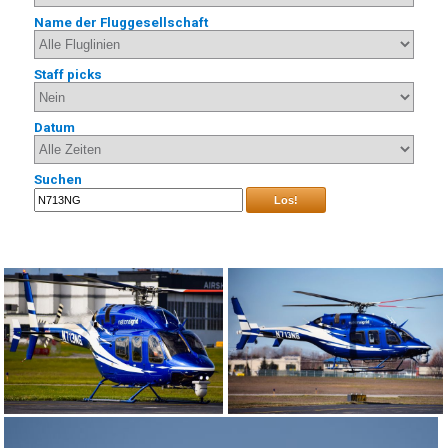
Name der Fluggesellschaft
Staff picks
Datum
Suchen
Los!