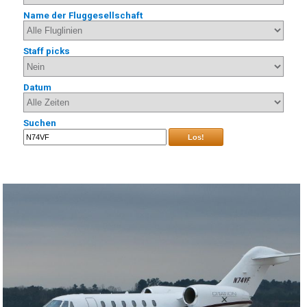
Name der Fluggesellschaft
Staff picks
Datum
Suchen
Los!