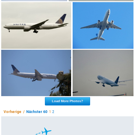
Load More Photos?
Vorherige /
Nächster 60
1
2