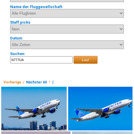
Name der Fluggesellschaft
Staff picks
Datum
Suchen
Los!
Vorherige /
Nächster 60
1
2