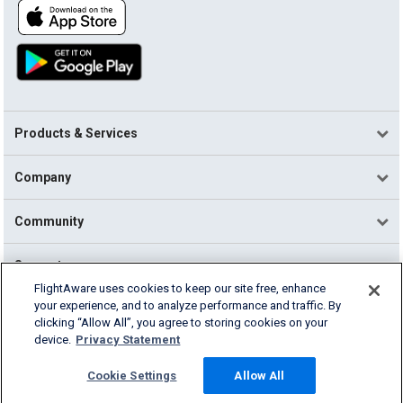
Products & Services
Company
Community
Support
FlightAware uses cookies to keep our site free, enhance
your experience, and to analyze performance and traffic. By
English (USA)
clicking “Allow All”, you agree to storing cookies on your
2026 FlightAware
device.
Privacy Statement
Terms of Use
Privacy
Cookie Settings
Cookie Settings
Allow All