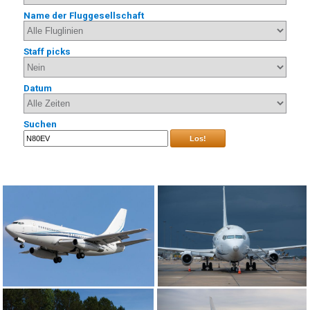
Name der Fluggesellschaft
Staff picks
Datum
Suchen
Los!