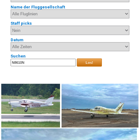
Name der Fluggesellschaft
Staff picks
Datum
Suchen
Los!