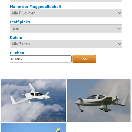
Name der Fluggesellschaft
Staff picks
Datum
Suchen
Los!