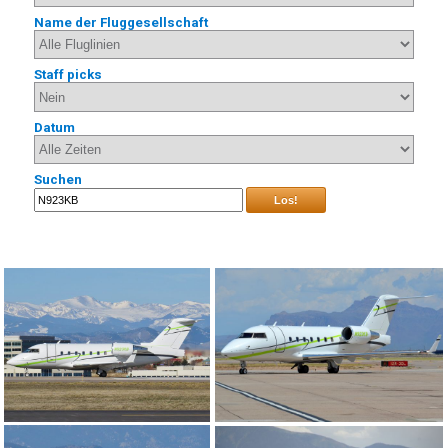
Name der Fluggesellschaft
Staff picks
Datum
Suchen
Los!