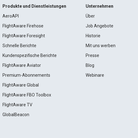
Produkte und Dienstleistungen
Unternehmen
AeroAPI
Über
FlightAware Firehose
Job Angebote
FlightAware Foresight
Historie
Schnelle Berichte
Mit uns werben
Kundenspezifische Berichte
Presse
FlightAware Aviator
Blog
Premium-Abonnements
Webinare
FlightAware Global
FlightAware FBO Toolbox
FlightAware TV
GlobalBeacon