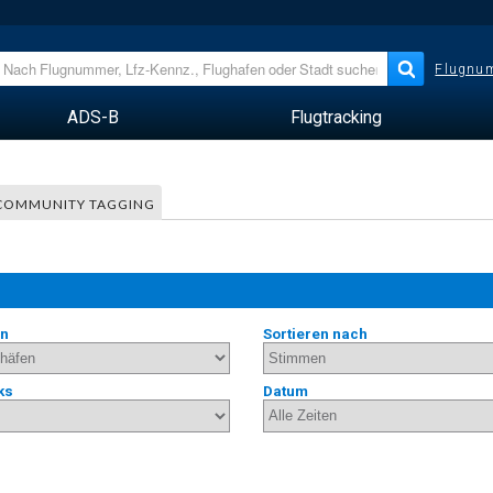
Flugnum
ADS-B
Flugtracking
COMMUNITY TAGGING
en
Sortieren nach
ks
Datum