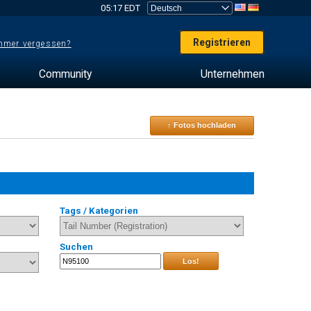
05:17 EDT
Registrieren
mer vergessen?
Community
Unternehmen
↑ Fotos hochladen
Tags / Kategorien
Suchen
Los!