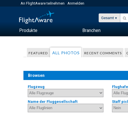
An FlightAware teilnehmen
Anmelden
Gesamt
Produkte
Branchen
ALL PHOTOS
FEATURED
RECENT COMMENTS
Browsen
Flugzeug
Flughaf
Name der Fluggesellschaft
Staff pic