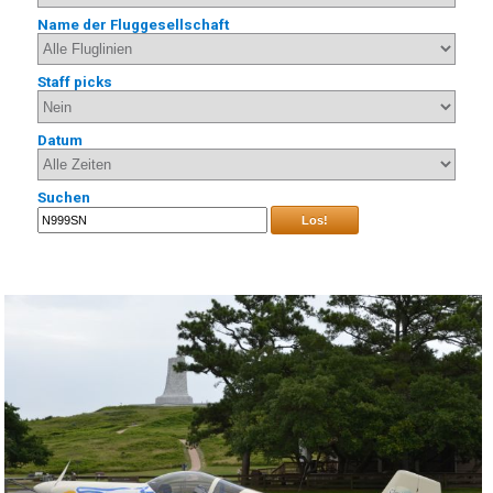
Name der Fluggesellschaft
Staff picks
Datum
Suchen
Los!