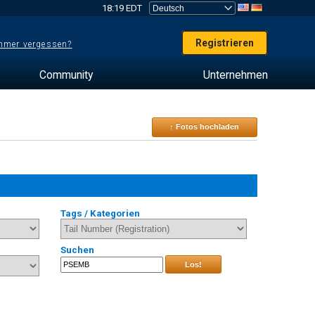
18:19 EDT
Registrieren
mer vergessen?
Community
Unternehmen
↑ Fotos hochladen
Tags / Kategorien
Suchen
Los!