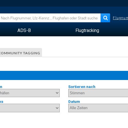
Flugnum
ADS-B
Flugtracking
COMMUNITY TAGGING
en
Sortieren nach
ks
Datum