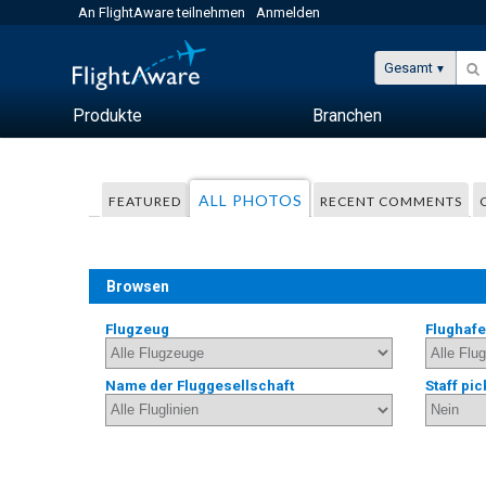
An FlightAware teilnehmen
Anmelden
Gesamt
Produkte
Branchen
ALL PHOTOS
FEATURED
RECENT COMMENTS
Browsen
Flugzeug
Flughaf
Name der Fluggesellschaft
Staff pic