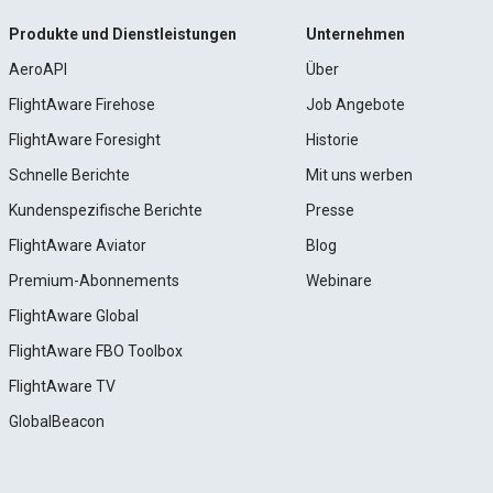
Produkte und Dienstleistungen
Unternehmen
AeroAPI
Über
FlightAware Firehose
Job Angebote
FlightAware Foresight
Historie
Schnelle Berichte
Mit uns werben
Kundenspezifische Berichte
Presse
FlightAware Aviator
Blog
Premium-Abonnements
Webinare
FlightAware Global
FlightAware FBO Toolbox
FlightAware TV
GlobalBeacon