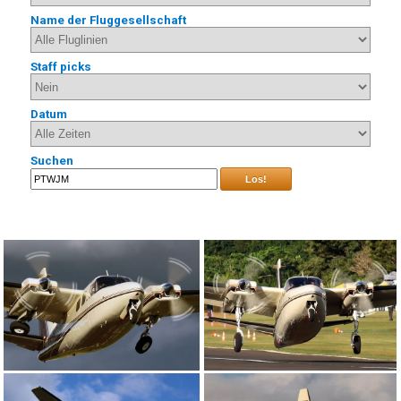
Name der Fluggesellschaft
Staff picks
Datum
Suchen
Los!