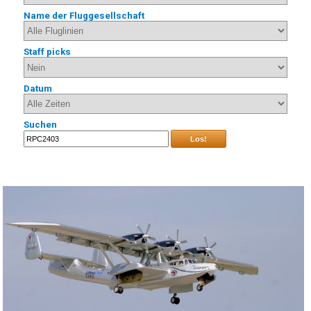
Name der Fluggesellschaft
Staff picks
Datum
Suchen
Los!