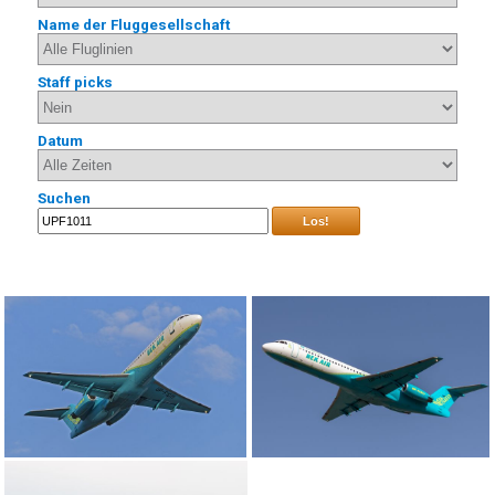
Name der Fluggesellschaft
Staff picks
Datum
Suchen
Los!