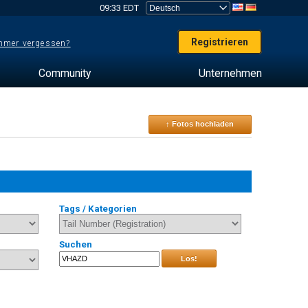
09:33 EDT
Registrieren
mer vergessen?
Community
Unternehmen
↑ Fotos hochladen
Tags / Kategorien
Suchen
Los!