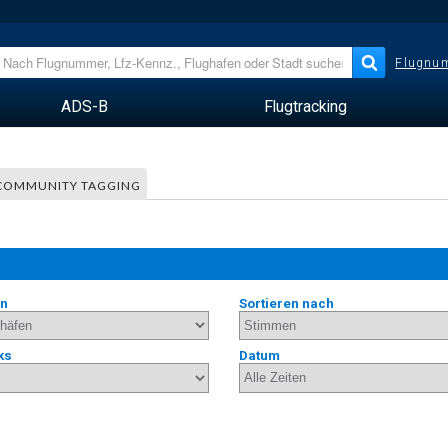
Flugnum
ADS-B
Flugtracking
COMMUNITY TAGGING
en
Sortieren nach
ks
Datum