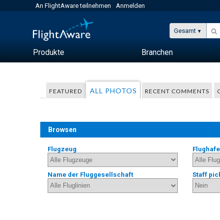
An FlightAware teilnehmen
Anmelden
Gesamt
Produkte
Branchen
ALL PHOTOS
FEATURED
RECENT COMMENTS
Browsen
Flugzeug
Flughaf
Name der Fluggesellschaft
Staff pic