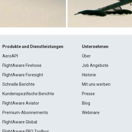
Produkte und Dienstleistungen
Unternehmen
AeroAPI
Über
FlightAware Firehose
Job Angebote
FlightAware Foresight
Historie
Schnelle Berichte
Mit uns werben
Kundenspezifische Berichte
Presse
FlightAware Aviator
Blog
Premium-Abonnements
Webinare
FlightAware Global
FlightAware FBO Toolbox