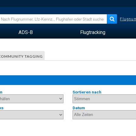
Flugnum
ADS-B
Flugtracking
COMMUNITY TAGGING
en
Sortieren nach
ks
Datum