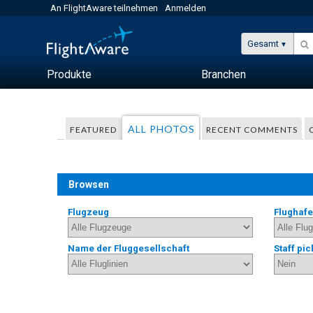
An FlightAware teilnehmen
Anmelden
Gesamt
Produkte
Branchen
ALL PHOTOS
FEATURED
RECENT COMMENTS
Browsen
Flugzeug
Flughaf
Name der Fluggesellschaft
Staff pic