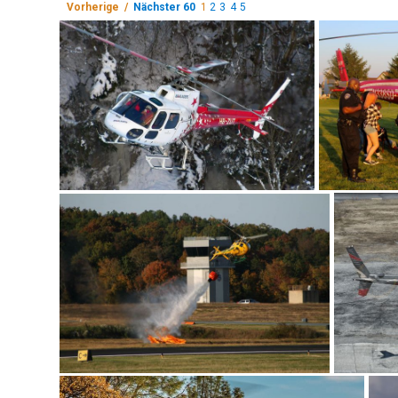
Vorherige /
Nächster 60
1
2
3
4
5