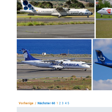
Vorherige /
Nächster 60
1
2
3
4
5