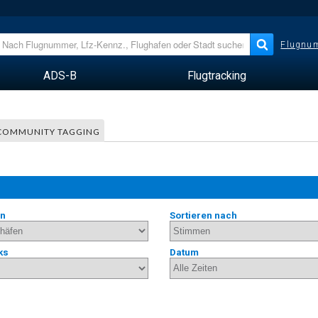
Flugnum
ADS-B
Flugtracking
COMMUNITY TAGGING
en
Sortieren nach
ks
Datum