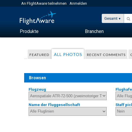
An FlightAware teilnehmen
Anmelden
Gesamt
Produkte
Branchen
ALL PHOTOS
FEATURED
RECENT COMMENTS
Browsen
Flugzeug
Flughaf
Name der Fluggesellschaft
Staff pic