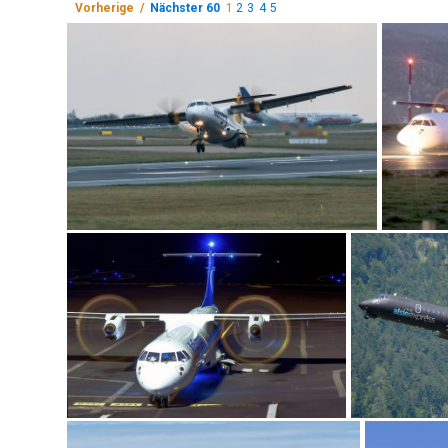
Vorherige /
Nächster 60
1
2
3
4
5