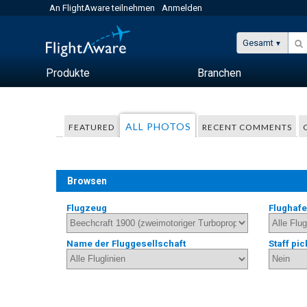
An FlightAware teilnehmen
Anmelden
Gesamt
Produkte
Branchen
ALL PHOTOS
FEATURED
RECENT COMMENTS
Browsen
Flugzeug
Flughaf
Name der Fluggesellschaft
Staff pic