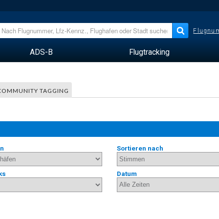
Flugnum
ADS-B
Flugtracking
COMMUNITY TAGGING
en
Sortieren nach
ks
Datum