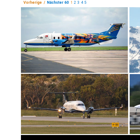
Vorherige /
Nächster 60
1
2
3
4
5