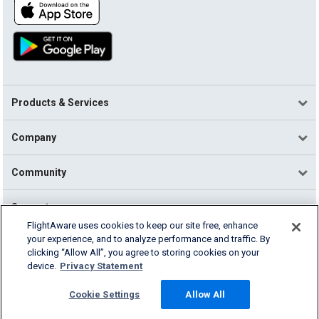
Products & Services
Company
Community
Support
FlightAware uses cookies to keep our site free, enhance
your experience, and to analyze performance and traffic. By
English (USA)
clicking “Allow All”, you agree to storing cookies on your
2026 FlightAware
device.
Privacy Statement
Terms of Use
Privacy
Cookie Settings
Cookie Settings
Allow All