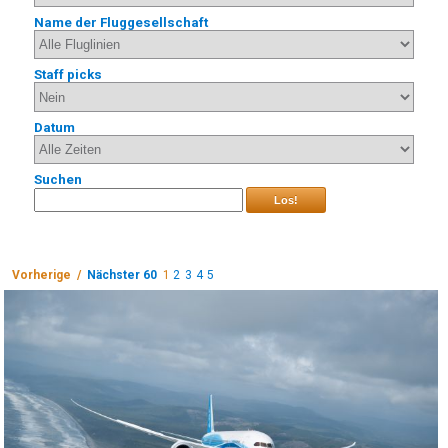
Name der Fluggesellschaft
Staff picks
Datum
Suchen
Los!
Vorherige /
Nächster 60
1
2
3
4
5