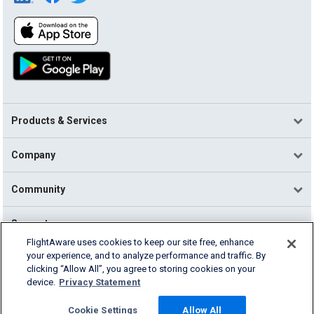
Products & Services
Company
Community
Support
FlightAware uses cookies to keep our site free, enhance
your experience, and to analyze performance and traffic. By
English (USA)
clicking “Allow All”, you agree to storing cookies on your
2026 FlightAware
device.
Privacy Statement
Terms of Use
Privacy
Cookie Settings
Cookie Settings
Allow All