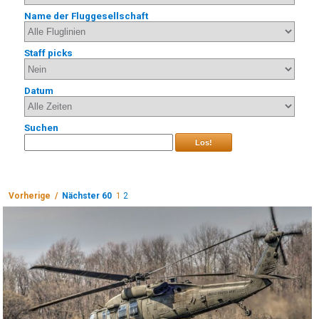
Name der Fluggesellschaft
Staff picks
Datum
Suchen
Los!
Vorherige /
Nächster 60
1
2