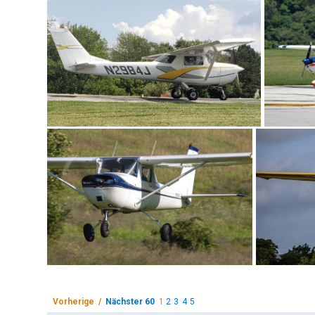
Vorherige /
Nächster 60
1
2
3
4
5