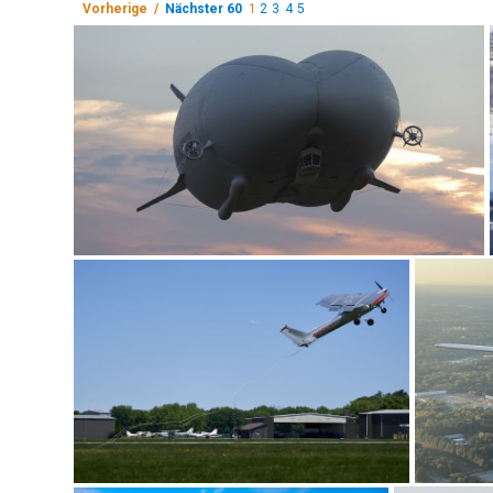
Vorherige /
Nächster 60
1
2
3
4
5