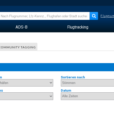
Flugnum
ADS-B
Flugtracking
COMMUNITY TAGGING
en
Sortieren nach
ks
Datum