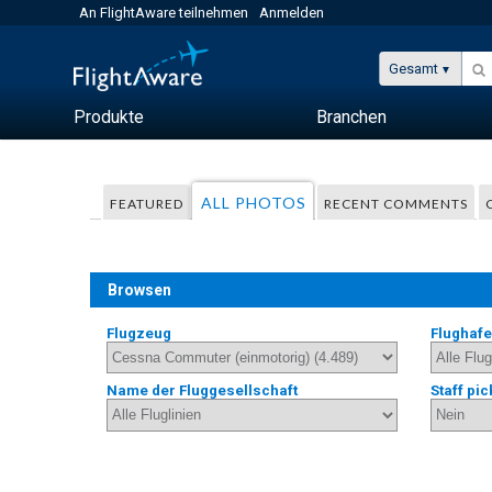
An FlightAware teilnehmen
Anmelden
Gesamt
Produkte
Branchen
ALL PHOTOS
FEATURED
RECENT COMMENTS
Browsen
Flugzeug
Flughaf
Name der Fluggesellschaft
Staff pic