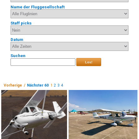
Name der Fluggesellschaft
Staff picks
Datum
Suchen
Los!
Vorherige /
Nächster 60
1
2
3
4