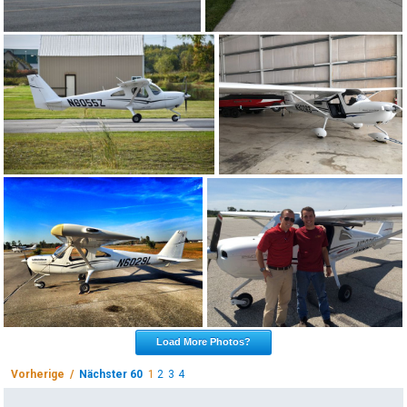
Load More Photos?
Vorherige /
Nächster 60
1
2
3
4