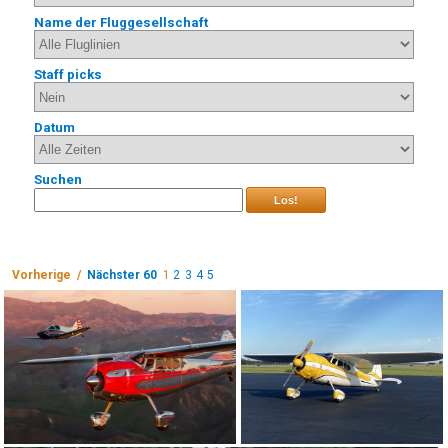
Name der Fluggesellschaft
Staff picks
Datum
Suchen
Los!
Vorherige /
Nächster 60
1
2
3
4
5