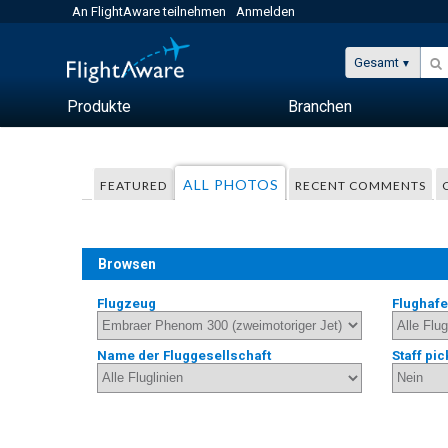
An FlightAware teilnehmen
Anmelden
Gesamt
Produkte
Branchen
ALL PHOTOS
FEATURED
RECENT COMMENTS
Browsen
Flugzeug
Flughaf
Name der Fluggesellschaft
Staff pic