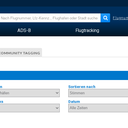
Flugnum
ADS-B
Flugtracking
COMMUNITY TAGGING
en
Sortieren nach
ks
Datum