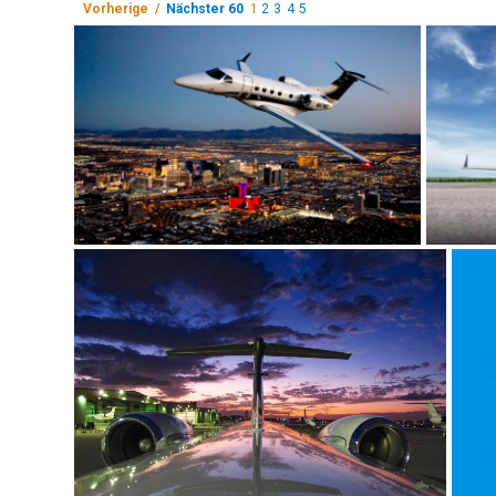
Vorherige /
Nächster 60
1
2
3
4
5