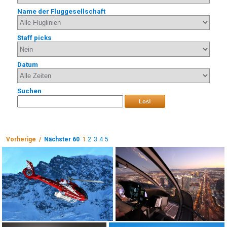
Name der Fluggesellschaft
Staff picks
Datum
Suchen
Los!
Vorherige /
Nächster 60
1
2
3
4
5