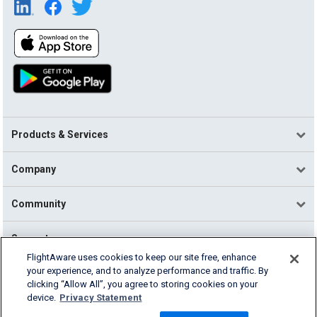
Products & Services
Company
Community
Support
FlightAware uses cookies to keep our site free, enhance
your experience, and to analyze performance and traffic. By
English (USA)
clicking “Allow All”, you agree to storing cookies on your
2026 FlightAware
device.
Privacy Statement
Terms of Use
Privacy
Cookie Settings