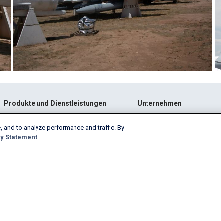
Produkte und Dienstleistungen
Unternehmen
AeroAPI
Über
, and to analyze performance and traffic. By
FlightAware Firehose
Job Angebote
y Statement
FlightAware Foresight
Historie
Schnelle Berichte
Mit uns werben
Kundenspezifische Berichte
Presse
FlightAware Aviator
Blog
Premium-Abonnements
Webinare