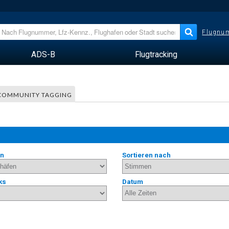
Flugnum
ADS-B
Flugtracking
COMMUNITY TAGGING
en
Sortieren nach
ks
Datum