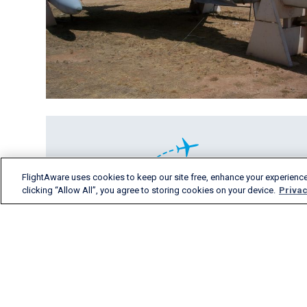
FlightAware uses cookies to keep our site free, enhance your experience
clicking “Allow All”, you agree to storing cookies on your device.
Privac
FlightAware liefert exakte
Analysen anhand von
Echtzeit-Flugdaten,
Flugverläufen und
Prognosen für alle Bereiche
der
Luftfahrtbranche.