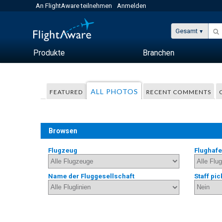
An FlightAware teilnehmen
Anmelden
Gesamt
Produkte
Branchen
ALL PHOTOS
FEATURED
RECENT COMMENTS
Browsen
Flugzeug
Flughaf
Name der Fluggesellschaft
Staff pic