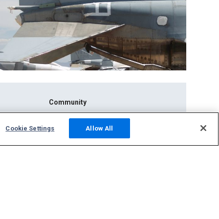
Community
Fotos
Cookie Settings
Allow All
Neueste Meldungen
Diskussionsforum
ADS-B Standort betreiben
Support
Kontakt