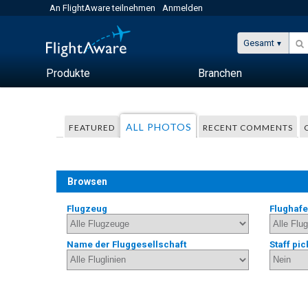
An FlightAware teilnehmen
Anmelden
Gesamt
Produkte
Branchen
ALL PHOTOS
FEATURED
RECENT COMMENTS
Browsen
Flugzeug
Flughaf
Name der Fluggesellschaft
Staff pic