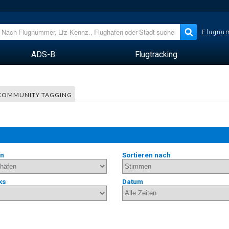
Flugnum
ADS-B
Flugtracking
COMMUNITY TAGGING
en
Sortieren nach
ks
Datum