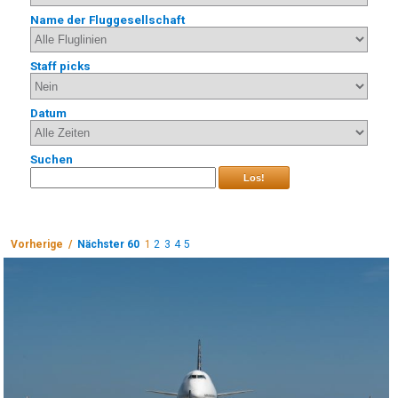
Name der Fluggesellschaft
Staff picks
Datum
Suchen
Los!
Vorherige /
Nächster 60
1
2
3
4
5