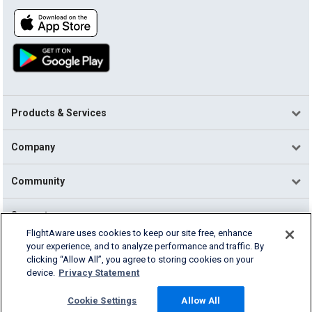
Products & Services
Company
Community
Support
FlightAware uses cookies to keep our site free, enhance
your experience, and to analyze performance and traffic. By
English (USA)
clicking “Allow All”, you agree to storing cookies on your
2026 FlightAware
device.
Privacy Statement
Terms of Use
Privacy
Cookie Settings
Cookie Settings
Allow All