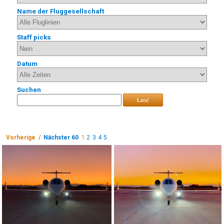
Name der Fluggesellschaft
Staff picks
Datum
Suchen
Los!
Vorherige /
Nächster 60
1
2
3
4
5