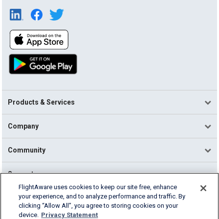
Products & Services
Company
Community
Support
FlightAware uses cookies to keep our site free, enhance
your experience, and to analyze performance and traffic. By
English (USA)
clicking “Allow All”, you agree to storing cookies on your
2026 FlightAware
device.
Privacy Statement