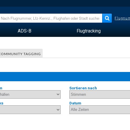
Flugnum
ADS-B
Flugtracking
COMMUNITY TAGGING
en
Sortieren nach
ks
Datum