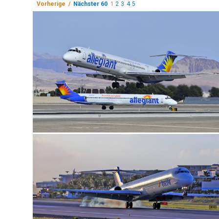
Vorherige /
Nächster 60
1
2
3
4
5