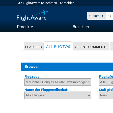
An FlightAware teilnehmen
Anmelden
Gesamt
Produkte
Branchen
ALL PHOTOS
FEATURED
RECENT COMMENTS
Browsen
Flugzeug
Flughaf
Name der Fluggesellschaft
Staff pic