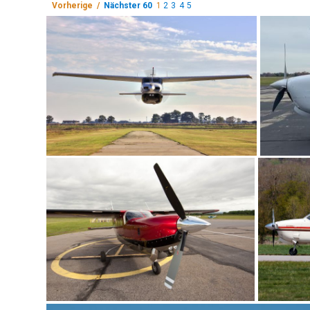
Vorherige /
Nächster 60
1
2
3
4
5