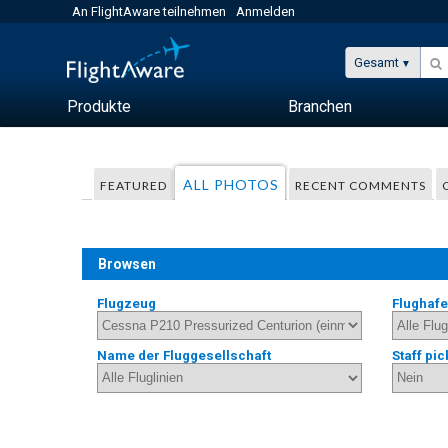
An FlightAware teilnehmen
Anmelden
Gesamt
Produkte
Branchen
ALL PHOTOS
FEATURED
RECENT COMMENTS
Browsen
Flugzeug
Flughaf
Name der Fluggesellschaft
Staff pic