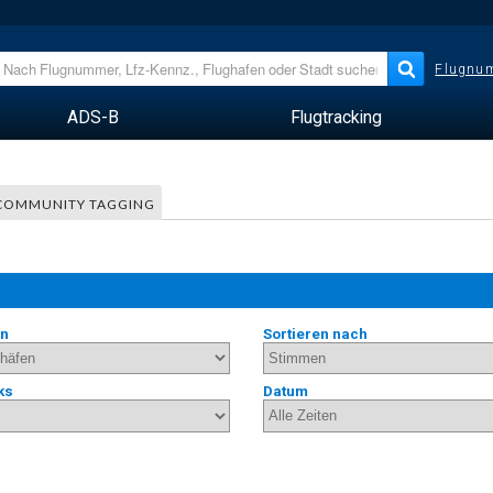
Flugnum
ADS-B
Flugtracking
COMMUNITY TAGGING
en
Sortieren nach
ks
Datum