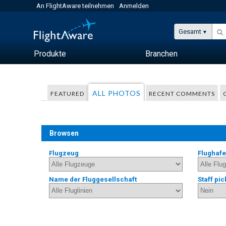
An FlightAware teilnehmen
Anmelden
Gesamt
Produkte
Branchen
ALL PHOTOS
FEATURED
RECENT COMMENTS
Browsen
Flugzeug
Flughaf
Name der Fluggesellschaft
Staff pic