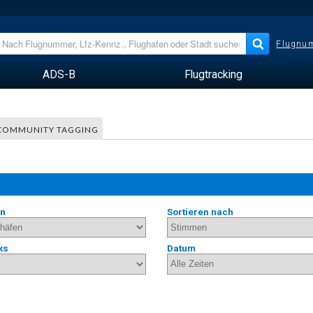
Flugnum
ADS-B
Flugtracking
COMMUNITY TAGGING
en
Sortieren nach
ks
Datum