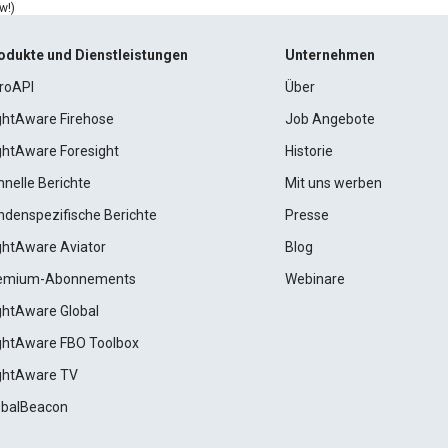
w!)
odukte und Dienstleistungen
Unternehmen
roAPI
Über
ightAware Firehose
Job Angebote
ightAware Foresight
Historie
hnelle Berichte
Mit uns werben
ndenspezifische Berichte
Presse
ightAware Aviator
Blog
emium-Abonnements
Webinare
ightAware Global
ightAware FBO Toolbox
ightAware TV
obalBeacon