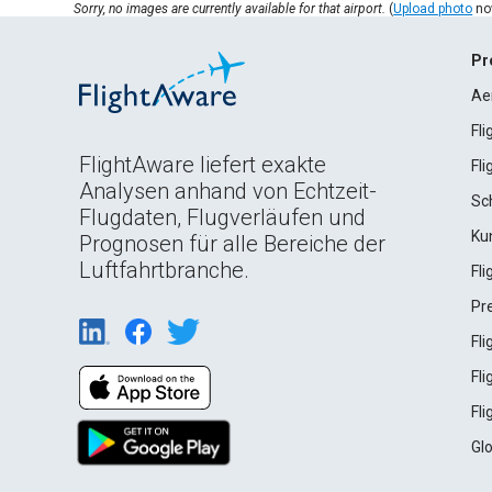
Sorry, no images are currently available for that airport.
(
Upload photo
no
Pr
Ae
Fl
FlightAware liefert exakte
Fl
Analysen anhand von Echtzeit-
Sc
Flugdaten, Flugverläufen und
Ku
Prognosen für alle Bereiche der
Luftfahrtbranche.
Fl
Pr
Fl
Fl
Fl
Gl