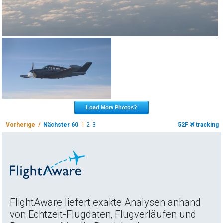
Load More Photos?
Vorherige /
Nächster 60
1
2
3
52F
tracking
FlightAware liefert exakte Analysen anhand
von Echtzeit-Flugdaten, Flugverläufen und