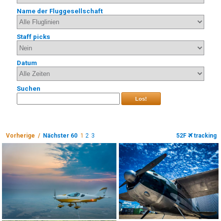
Name der Fluggesellschaft
Staff picks
Datum
Suchen
Los!
Vorherige /
Nächster 60
1
2
3
52F
tracking