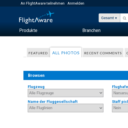
An FlightAware teilnehmen
Anmelden
Gesamt
Produkte
Branchen
ALL PHOTOS
FEATURED
RECENT COMMENTS
Browsen
Flugzeug
Flughaf
Name der Fluggesellschaft
Staff pic