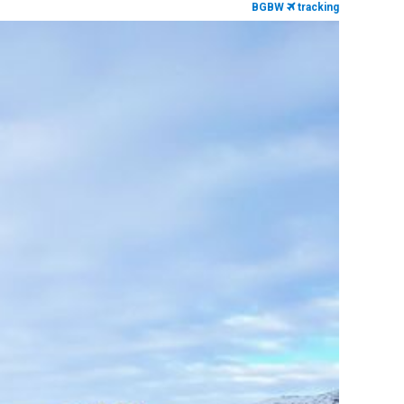
BGBW
tracking