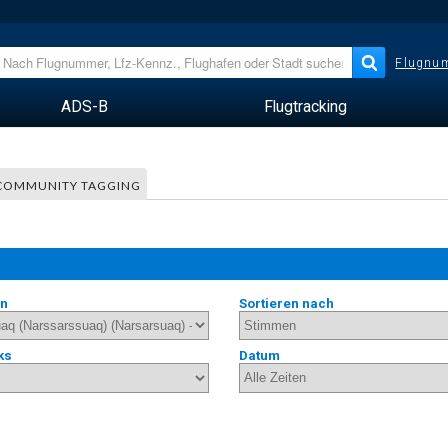
Flugnum
ADS-B
Flugtracking
COMMUNITY TAGGING
en
Sortieren nach
ks
Datum