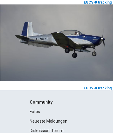
EGCV
tracking
EGCV
tracking
Community
Fotos
Neueste Meldungen
Diskussionsforum