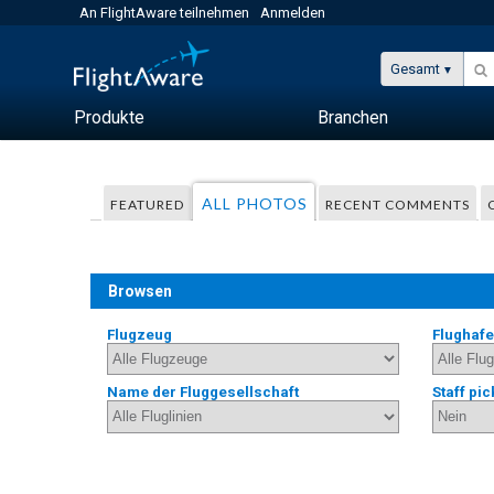
An FlightAware teilnehmen
Anmelden
Gesamt
Produkte
Branchen
ALL PHOTOS
FEATURED
RECENT COMMENTS
Browsen
Flugzeug
Flughaf
Name der Fluggesellschaft
Staff pic