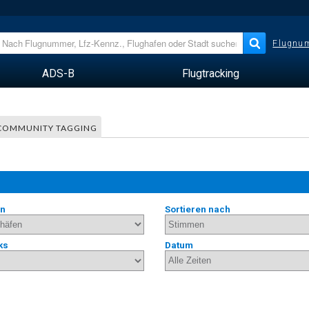
Flugnum
ADS-B
Flugtracking
COMMUNITY TAGGING
en
Sortieren nach
ks
Datum