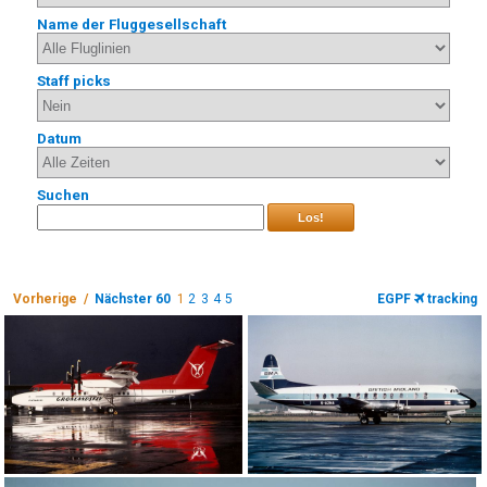
Name der Fluggesellschaft
Staff picks
Datum
Suchen
Los!
Vorherige /
Nächster 60
1
2
3
4
5
EGPF
tracking