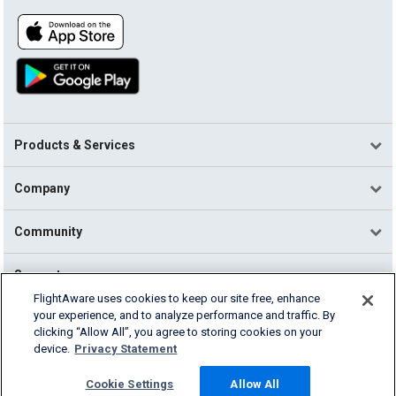
Products & Services
Company
Community
Support
FlightAware uses cookies to keep our site free, enhance
your experience, and to analyze performance and traffic. By
English (USA)
clicking “Allow All”, you agree to storing cookies on your
2026 FlightAware
device.
Privacy Statement
Terms of Use
Privacy
Cookie Settings
Cookie Settings
Allow All