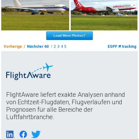
Load More Photos?
Vorherige /
Nächster 60
1
2
3
4
5
EGPF
tracking
FlightAware liefert exakte Analysen anhand
von Echtzeit-Flugdaten, Flugverläufen und
Prognosen für alle Bereiche der
Luftfahrtbranche.