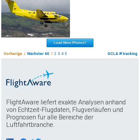
Load More Photos?
Vorherige /
Nächster 60
1
2
3
4
5
GCLA
tracking
FlightAware liefert exakte Analysen anhand
von Echtzeit-Flugdaten, Flugverläufen und
Prognosen für alle Bereiche der
Luftfahrtbranche.