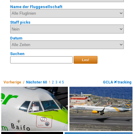
Name der Fluggesellschaft
Staff picks
Datum
Suchen
Los!
Vorherige /
Nächster 60
1
2
3
4
5
GCLA
tracking