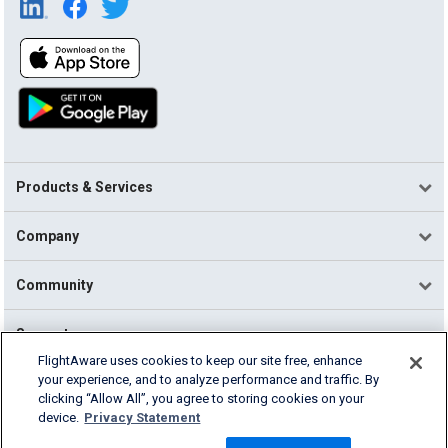
Products & Services
Company
Community
Support
FlightAware uses cookies to keep our site free, enhance
your experience, and to analyze performance and traffic. By
English (USA)
clicking “Allow All”, you agree to storing cookies on your
2026 FlightAware
device.
Privacy Statement
Terms of Use
Privacy
Cookie Settings