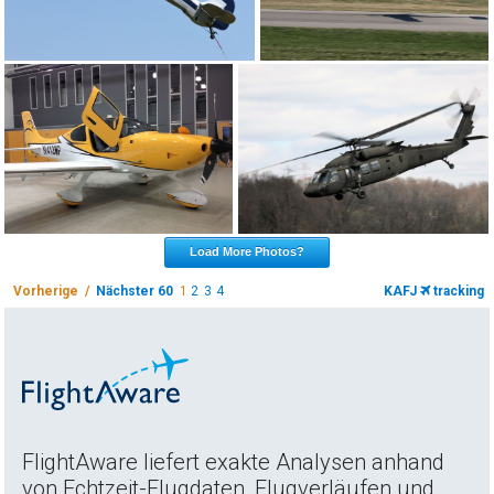
Load More Photos?
Vorherige /
Nächster 60
1
2
3
4
KAFJ
tracking
FlightAware liefert exakte Analysen anhand
von Echtzeit-Flugdaten, Flugverläufen und