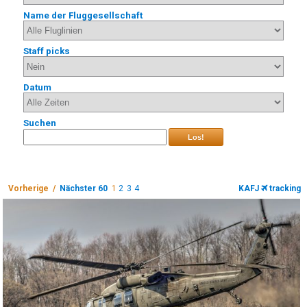
Name der Fluggesellschaft
Staff picks
Datum
Suchen
Los!
Vorherige /
Nächster 60
1
2
3
4
KAFJ
tracking